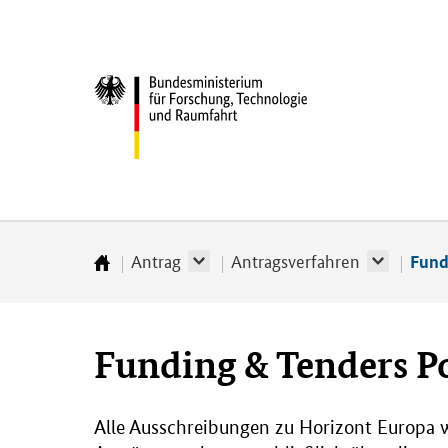
Direkt
Direkt
Direkt
Direkt
Direkt
zum
zum
zur
zur
zur
Inhalt
Hauptmenu
Suche
Seitenleiste
Fußleiste
Bundesministerium
(Eingabetaste)
(Eingabetaste)
(Eingabetaste)
(Enter)
(Enter)
für
­
Forschung,
Technologie
und
Raumfahrt
Antrag
Antragsverfahren
Fund
Startseite
Funding & Tenders Po
Alle Ausschreibungen zu Horizont Europa