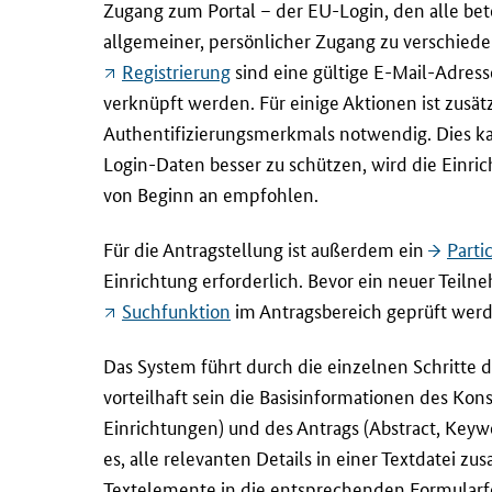
Zugang zum Portal – der EU-
Login
, den alle be
allgemeiner, persönlicher Zugang zu verschied
Registrierung
sind eine gültige
E-Mail
-Adress
verknüpft werden. Für einige Aktionen ist zusät
Authentifizierungsmerkmals notwendig. Dies k
Login
-Daten besser zu schützen, wird die Einri
von Beginn an empfohlen.
Für die Antragstellung ist außerdem ein
Parti
Einrichtung erforderlich. Bevor ein neuer Teiln
Suchfunktion
im Antragsbereich geprüft werden
Das System führt durch die einzelnen Schritte 
vorteilhaft sein die Basisinformationen des Ko
Einrichtungen) und des Antrags (
Abstract, Keyw
es, alle relevanten Details in einer Textdatei z
Textelemente in die entsprechenden Formularf