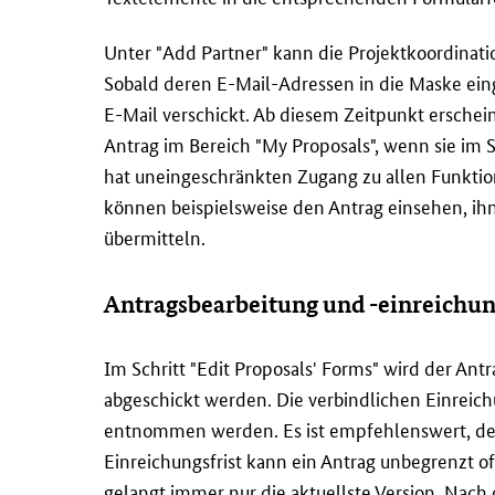
Unter "
Add Partner
" kann die Projektkoordinat
Sobald deren E-Mail-Adressen in die Maske eing
E-Mail verschickt. Ab diesem Zeitpunkt erschein
Antrag im Bereich "
My Proposals
", wenn sie im 
hat uneingeschränkten Zugang zu allen Funktio
können beispielsweise den Antrag einsehen, ih
übermitteln.
Antragsbearbeitung und -einreichu
Im Schritt "
Edit Proposals' Forms
" wird der Ant
abgeschickt werden. Die verbindlichen Einreic
entnommen werden. Es ist empfehlenswert, den 
Einreichungsfrist kann ein Antrag unbegrenzt o
gelangt immer nur die aktuellste Version. Nac