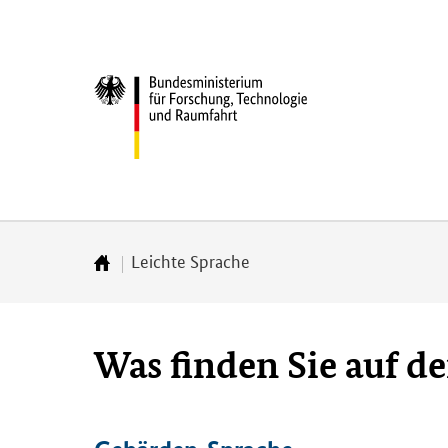
Direkt
Direkt
Direkt
Direkt
Direkt
zum
zum
zur
zur
zur
Inhalt
Hauptmenu
Suche
Seitenleiste
Fußleiste
Bundesministerium
(Eingabetaste)
(Eingabetaste)
(Eingabetaste)
(Enter)
(Enter)
für
­
Forschung,
Technologie
und
Raumfahrt
Leichte Sprache
Startseite
Was finden Sie auf de