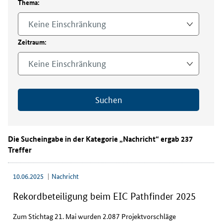
Thema:
e
n
Keine Einschränkung
r
u
Zeitraum:
n
d
Keine Einschränkung
u
m
H
Suchen
o
r
i
z
Die Sucheingabe in der Kategorie „Nachricht“ ergab 237
o
Treffer
n
t
10.06.2025
Nachricht
E
u
Rekordbeteiligung beim EIC Pathfinder 2025
r
o
Zum Stichtag 21. Mai wurden 2.087 Projektvorschläge
p