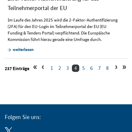
Teilnehmerportal der EU
Im Laufe des Jahres 2025 wird die 2-Faktor-Authentifizierung
(2FA) für den EU-Login im Teilnehmerportal der EU (
EU
Funding & Tenders Portal
) verpflichtend. Die Europäische
Kommission führt hierzu gerade eine Umfrage durch.
weiterlesen
«
‹
›
»
1
2
3
4
5
6
7
8
237 Einträge
Folgen Sie uns: