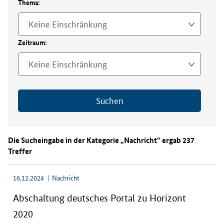
Thema:
e
n
Keine Einschränkung
r
u
Zeitraum:
n
d
Keine Einschränkung
u
m
H
Suchen
o
r
i
z
Die Sucheingabe in der Kategorie „Nachricht“ ergab 237
o
Treffer
n
t
16.12.2024
Nachricht
E
u
Abschaltung deutsches Portal zu Horizont
r
o
2020
p